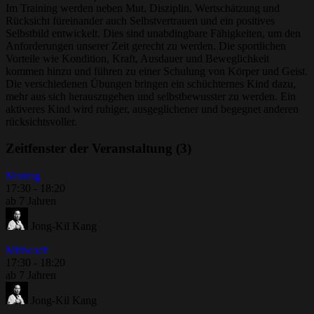
Im Training werden neben Mut, Disziplin, Wertschätzung und
Rücksicht füreinander auch Selbstvertrauen und ein positives
Selbstbild entwickelt. Dies sind unabdingbare Fähigkeiten, um den
Anforderungen unserer Zeit gerecht zu werden. Die sportlichen
Vorteile wie Kondition, Kraft, Ausdauer und Beweglichkeit
kommen hinzu und führen zu einer Schulung von Körper und Geist.
Die verschiedenen Übungen bringen ein schüchternes Kind dazu,
mehr aus sich herauszugehen und selbstbewusster zu werden. Ein
aktiveres Kind wird ruhiger, ausgeglichener und begegnet anderen
rücksichtsvoller.
Zeitfenster der Veranstaltung (3)
Montag
17:30
-
18:20
ab 7 Jahren
Jong-Kil Kang
Mittwoch
17:30
-
18:20
ab 7 Jahren
Jong-Kil Kang