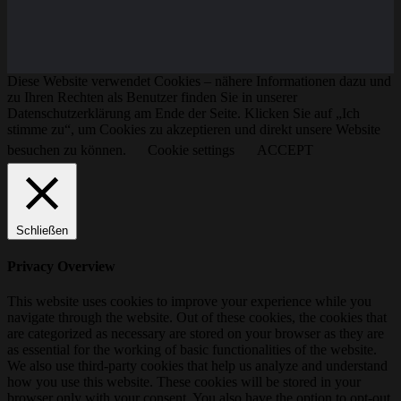
Diese Website verwendet Cookies – nähere Informationen dazu und
zu Ihren Rechten als Benutzer finden Sie in unserer
Datenschutzerklärung am Ende der Seite. Klicken Sie auf „Ich
stimme zu“, um Cookies zu akzeptieren und direkt unsere Website
besuchen zu können.
Cookie settings
ACCEPT
Schließen
Privacy Overview
This website uses cookies to improve your experience while you
navigate through the website. Out of these cookies, the cookies that
are categorized as necessary are stored on your browser as they are
as essential for the working of basic functionalities of the website.
We also use third-party cookies that help us analyze and understand
how you use this website. These cookies will be stored in your
browser only with your consent. You also have the option to opt-out