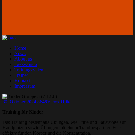
Home
News
About us
Taekwondo
Trainingszeiten
Trainer
Kontakt
Impressum
30. Oktober 2024
8648
Views
1
Like
Training für Kinder
Das Training besteht aus Übungen, wie Tritte und Fauststöße auf
Handpratzen sowie Übungen mit einem Trainingspartner. Es ist
effektiv für den Körper und die Konzentration.