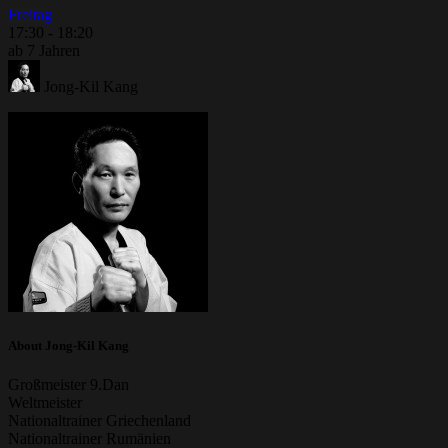
Freitag
17:30
-
18:20
ab 7 Jahren
Jong-Kil Kang
About Jong-Kil Kang
Großmeister 9.Dan
Weltmeister
Nationaltrainer Griechenland
Nationaltrainer Rumänien