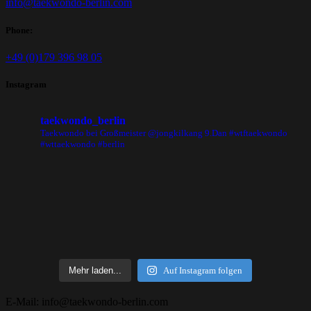
info@taekwondo-berlin.com
Phone:
+49 (0)179 396 98 05
Instagram
taekwondo_berlin
Taekwondo bei Großmeister @jongkilkang 9.Dan #wtftaekwondo
#wttaekwondo #berlin
Mehr laden...
Auf Instagram folgen
E-Mail: info@taekwondo-berlin.com